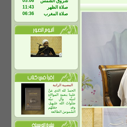
05:06
شروق الشمس
11:43
صلاة الظهر
06:36
صلاة المغرب
المصيبة الراتبة
الحمدُ لله الذي مَنَّ
علينا بنعمةِ الموالاةِ
لنبيِّه وآلِ نبيِّه
صَلَواتُ الله عليهمْ،
وقد جعَلَهُم
الشُموسَ الطالعة