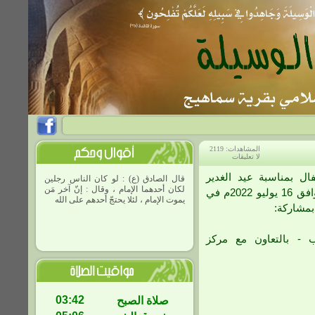
المشاهدات: 2119
لا تعليقات
ال بمناسبة عيد الغدير
قال الصادق (ع) : لو كان الناس رجلين
لكان أحدهما الإمام ، وقال : إنّ آخر مَن
الأغر وذلك ليلة الأحد الموافق 16 يوليو 2022م في
يموت الإمام ، لئلا يحتجّ أحدهم على الله
بمشاركة:
عزّ وجلّ تركه بغي
يب - بالتعاون مع مركز
03:42
صلاة الصبح