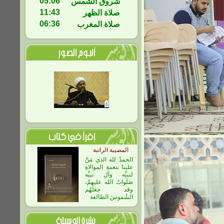
05:06
شروق الشمس
11:43
صلاة الظهر
06:36
صلاة المغرب
المصيبة الراتبة
الحمدُ لله الذي مَنَّ
علينا بنعمةِ الموالاةِ
لنبيِّه وآلِ نبيِّه
صَلَواتُ الله عليهمْ،
وقد جعَلَهُم
الشُموسَ الطالعة