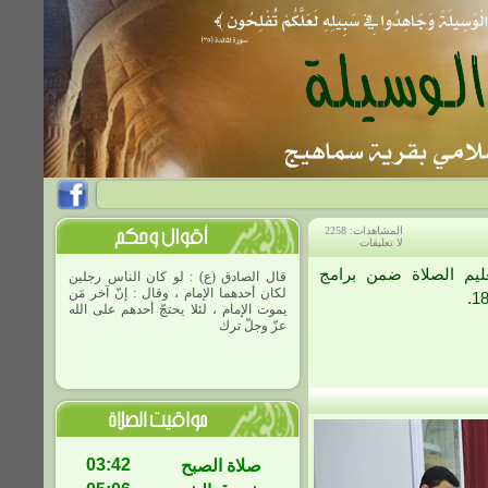
المشاهدات: 2258
لا تعليقات
ليم الصلاة ضمن برامج
قال الصادق (ع) : لو كان الناس رجلين
لكان أحدهما الإمام ، وقال : إنّ آخر مَن
يموت الإمام ، لئلا يحتجّ أحدهم على الله
عزّ وجلّ تركه بغير حجّة.|العلل
03:42
صلاة الصبح