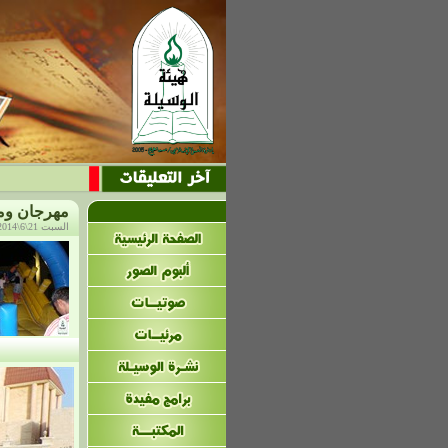
مهرجان وم
السبت 21\6\2014م، الساعة: 12:5 م