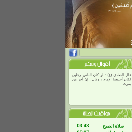
قال الصادق (ع) : لو كان الناس رجلين
لكان أحدهما الإمام ، وقال : إنّ آخر مَن
يموت الإمام ، لئلا ي
03:43
صلاة الصبح