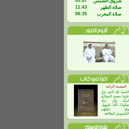
05:07
شروق الشمس
11:43
صلاة الظهر
06:35
صلاة المغرب
المصيبة الراتبة
الحمدُ لله الذي مَنَّ
علينا بنعمةِ الموالاةِ
لنبيِّه وآلِ نبيِّه
صَلَواتُ الله عليهمْ،
وقد جعَلَهُم
الشُموسَ الطالعة