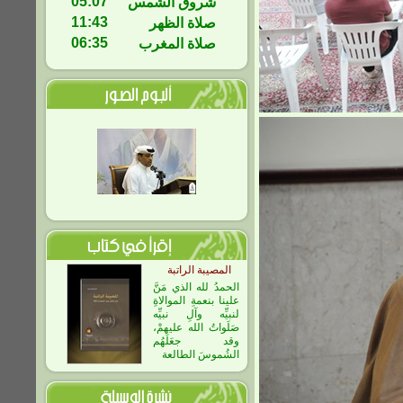
05:07
شروق الشمس
11:43
صلاة الظهر
06:35
صلاة المغرب
المصيبة الراتبة
الحمدُ لله الذي مَنَّ
علينا بنعمةِ الموالاةِ
لنبيِّه وآلِ نبيِّه
صَلَواتُ الله عليهمْ،
وقد جعَلَهُم
الشُموسَ الطالعة