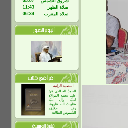
05:07
شروق الشمس
11:43
صلاة الظهر
06:34
صلاة المغرب
المصيبة الراتبة
الحمدُ لله الذي مَنَّ
علينا بنعمةِ الموالاةِ
لنبيِّه وآلِ نبيِّه
صَلَواتُ الله عليهمْ،
وقد جعَلَهُم
الشُموسَ الطالعة