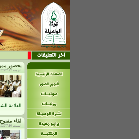
بحضور مميز.
الجمعة 22\7\2022م، الساعة: 12:24 م
العلامة الش
لقاء مفتوح 
السبت 16\7\2022م، الساعة: 9:23 ص