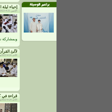
إحياء ليلة الـ23 من شهر رم
الإثنين 25\4\2022م، الساعة: 10:31 م
وبمشاركة نخب
لآلئ القرآن
الأحد 24\4\2022م، الساعة: 5:50 م
قراءة في ك
الأحد 24\4\2022م، الساعة: 5:35 م