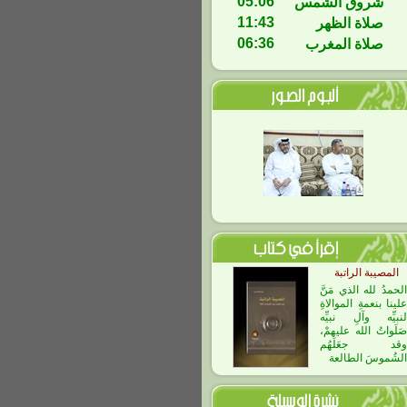
05:06
شروق الشمس
11:43
صلاة الظهر
06:36
صلاة المغرب
المصيبة الراتبة
الحمدُ لله الذي مَنَّ
علينا بنعمةِ الموالاةِ
لنبيِّه وآلِ نبيِّه
صَلَواتُ الله عليهمْ،
وقد جعَلَهُم
الشُموسَ الطالعة