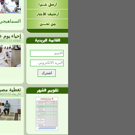
السماهيجي,
السماهيجي، 
إحياء يوم عرفة 
الثلاثاء 12\7\2022م، الساعة: 4:33 م
تغطية مصورة
الأربعاء 25\5\2022م، الساعة: 10:39 ص