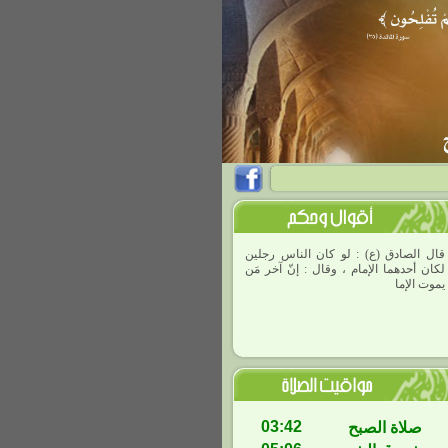
قال الصادق (ع) : لو كان الناس رجلين
لكان أحدهما الإمام ، وقال : إنّ آخر مَن
يموت الإمام ، لئ
03:42
صلاة الصبح