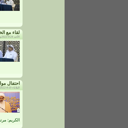
لقاء مع الخ
الأحد 24\4\2022م، الساعة: 5:05 م
احتفال مولد
الثلاثاء 19\4\2022م، الساعة: 10:13 م
الكريم: مرت